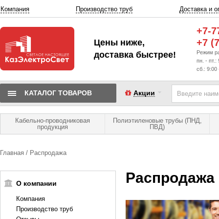
Компания
Производство труб
Доставка и о
+7-7
+7 (
Цены ниже,
Режим р
доставка быстрее!
пн. - пт.:
сб.: 9:00
КАТАЛОГ ТОВАРОВ
Акции
Кабельно-проводниковая
Полиэтиленовые трубы (ПНД,
продукция
ПВД)
Главная
Распродажа
Распродажа
О компании
Компания
Производство труб